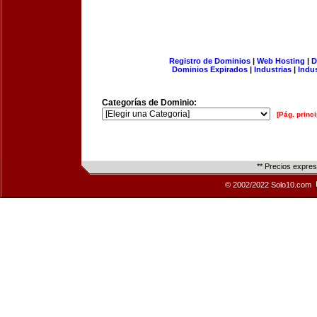
Registro de Dominios
|
Web Hosting
|
D
Dominios Expirados
|
Industrias
|
Indu
Categorías de Dominio:
[Pág. princi
** Precios expre
© 2002/2022 Solo10.com