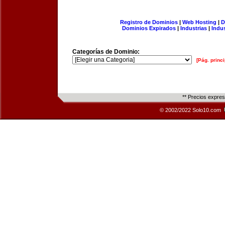
Registro de Dominios
|
Web Hosting
|
D
Dominios Expirados
|
Industrias
|
Indu
Categorías de Dominio:
[Pág. princi
** Precios expre
© 2002/2022 Solo10.com