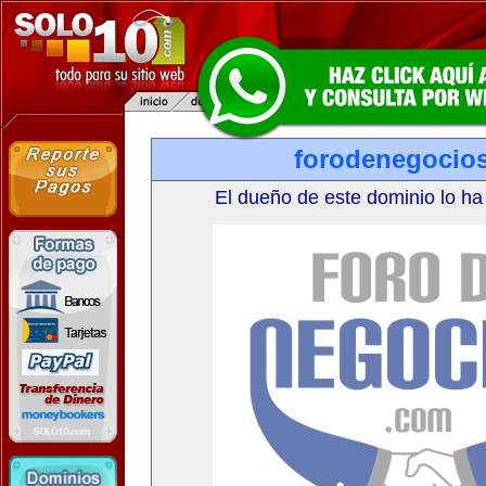
forodenegocio
El dueño de este dominio lo ha