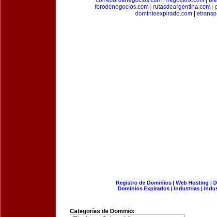
corredordenegocios.com
|
negociofx.com
|
bi
forodenegocios.com
|
rutasdeargentina.com
|
dominioexpirado.com
|
etransp
Registro de Dominios
|
Web Hosting
|
D
Dominios Expirados
|
Industrias
|
Indu
Categorías de Dominio: