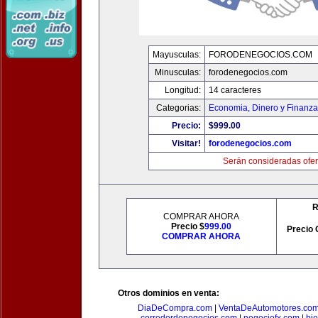
Mayusculas:
FORODENEGOCIOS.COM
Minusculas:
forodenegocios.com
Longitud:
14 caracteres
Categorias:
Economia, Dinero y Finanz
Precio:
$999.00
Visitar!
forodenegocios.com
Serán consideradas ofer
R
COMPRAR AHORA
Precio $
999.00
Precio 
COMPRAR AHORA
Otros dominios en venta:
DiaDeCompra.com
|
VentaDeAutomotores.co