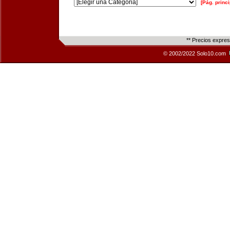
[Pág. princi
** Precios expre
© 2002/2022 Solo10.com