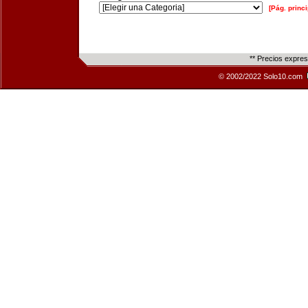
[Pág. princi
** Precios expre
© 2002/2022 Solo10.com