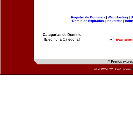
Registro de Dominios
|
Web Hosting
|
D
Dominios Expirados
|
Industrias
|
Indu
Categorías de Dominio:
[Pág. princi
** Precios expre
© 2002/2022 Solo10.com