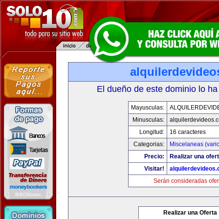
alquilerdevide
El dueño de este dominio lo ha
Mayusculas:
ALQUILERDEVID
Minusculas:
alquilerdevideos.
Longitud:
16 caracteres
Categorias:
Miscelaneas (vari
Precio:
Realizar una ofert
Visitar!
alquilerdevideos
Serán consideradas ofer
Realizar una Oferta