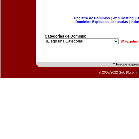
Registro de Dominios
|
Web Hosting
|
D
Dominios Expirados
|
Industrias
|
Indu
Categorías de Dominio:
[Pág. princi
** Precios expre
© 2002/2022 Solo10.com