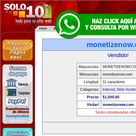
monetizenow
Vendido!
Mayusculas:
MONETIZENOW.C
Minusculas:
monetizenow.com
Longitud:
11 caracteres
Categorias:
Internet
,
Web Hostin
Precio:
$1,500.00
Visitar!
monetizenow.com
Serán consideradas ofer