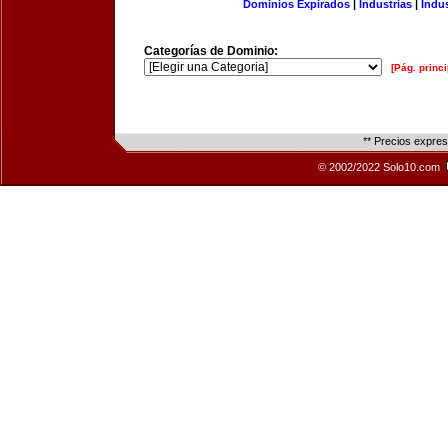
Dominios Expirados
|
Industrias
|
Indu
Categorías de Dominio:
[Pág. princi
** Precios expre
© 2002/2022 Solo10.com