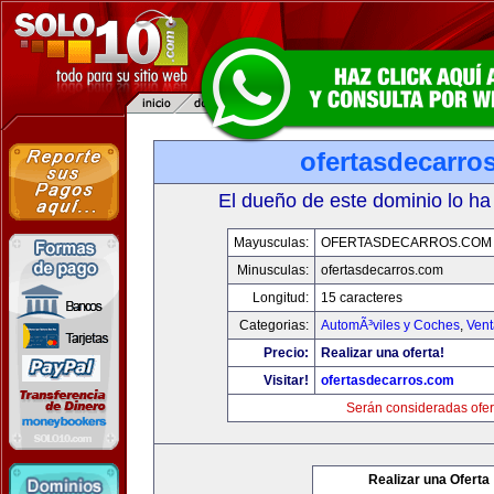
ofertasdecarro
El dueño de este dominio lo ha
Mayusculas:
OFERTASDECARROS.COM
Minusculas:
ofertasdecarros.com
Longitud:
15 caracteres
Categorias:
AutomÃ³viles y Coches
,
Vent
Precio:
Realizar una oferta!
Visitar!
ofertasdecarros.com
Serán consideradas ofer
Realizar una Oferta