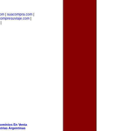
com
|
suacompra.com
|
compresuviaje.com
|
|
ominios En Venta
strias Argentinas