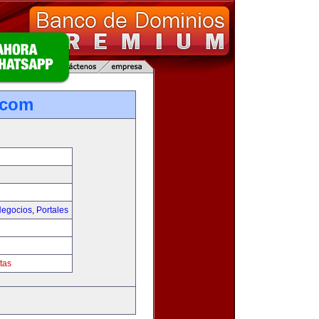
.com
egocios
,
Portales
tas