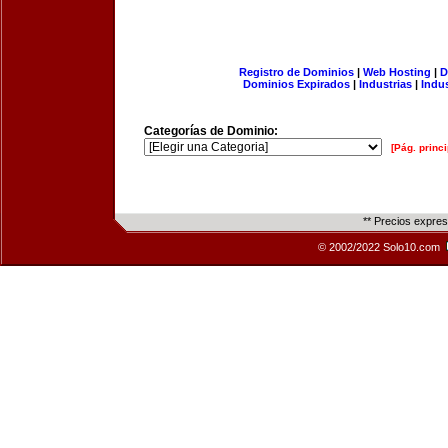
Registro de Dominios
|
Web Hosting
|
D
Dominios Expirados
|
Industrias
|
Indu
Categorías de Dominio:
[Pág. princi
** Precios expre
© 2002/2022 Solo10.com