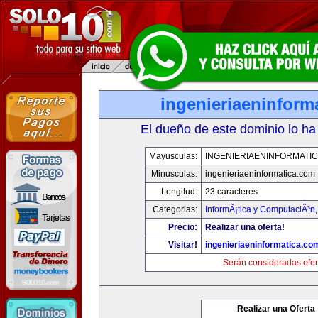
ingenieriaeninform
El dueño de este dominio lo ha
Mayusculas:
INGENIERIAENINFORMATI
Minusculas:
ingenieriaeninformatica.com
Longitud:
23 caracteres
Categorias:
InformÃ¡tica y ComputaciÃ³n
Precio:
Realizar una oferta!
Visitar!
ingenieriaeninformatica.co
Serán consideradas ofer
Realizar una Oferta