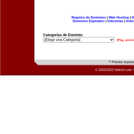
Registro de Dominios
|
Web Hosting
|
D
Dominios Expirados
|
Industrias
|
Indu
Categorías de Dominio:
[Pág. princi
** Precios expre
© 2002/2022 Solo10.com