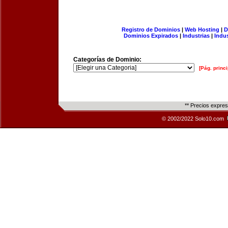
Registro de Dominios
|
Web Hosting
|
D
Dominios Expirados
|
Industrias
|
Indu
Categorías de Dominio:
[Pág. princi
** Precios expre
© 2002/2022 Solo10.com