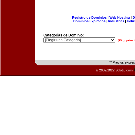
Registro de Dominios
|
Web Hosting
|
D
Dominios Expirados
|
Industrias
|
Indu
Categorías de Dominio:
[Pág. princi
** Precios expre
© 2002/2022 Solo10.com