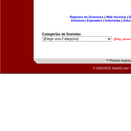
Registro de Dominios
|
Web Hosting
|
D
Dominios Expirados
|
Industrias
|
Indu
Categorías de Dominio:
[Pág. princi
** Precios expre
© 2002/2022 Solo10.com