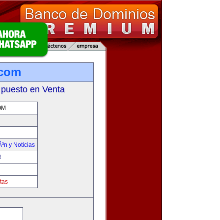
.com
 puesto en Venta
OM
Ã³n y Noticias
!
tas