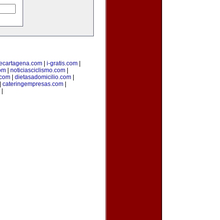
ecartagena.com
|
i-gratis.com
|
om
|
noticiasciclismo.com
|
.com
|
dietasadomicilio.com
|
|
cateringempresas.com
|
|