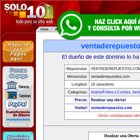
ventaderepuest
El dueño de este dominio lo ha
Mayusculas:
VENTADEREPUESTOS.CO
Minusculas:
ventaderepuestos.com
Longitud:
16 caracteres
Categorias:
AutomÃ³viles y Coches
,
Vent
Precio:
Realizar una oferta!
Visitar!
ventaderepuestos.com
Serán consideradas ofer
Realizar una Oferta