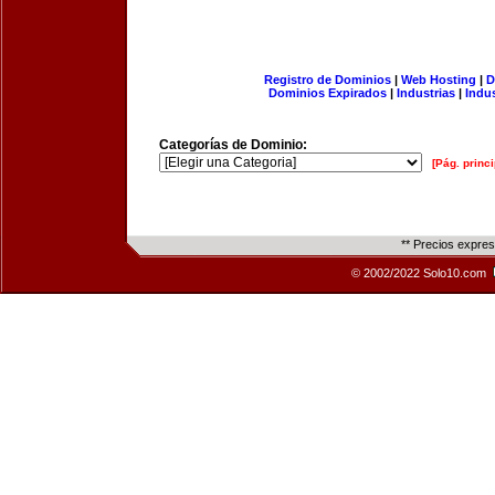
Registro de Dominios
|
Web Hosting
|
D
Dominios Expirados
|
Industrias
|
Indu
Categorías de Dominio:
[Pág. princi
** Precios expre
© 2002/2022 Solo10.com