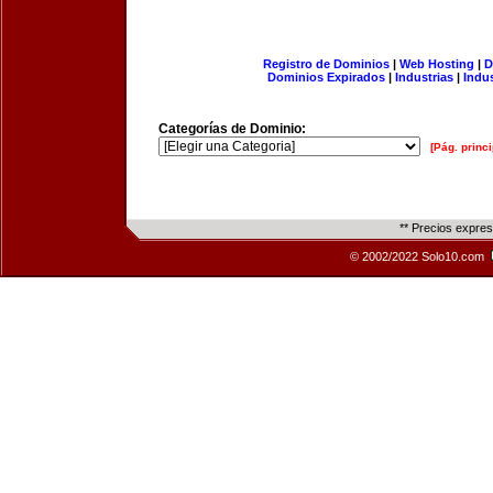
Registro de Dominios
|
Web Hosting
|
D
Dominios Expirados
|
Industrias
|
Indu
Categorías de Dominio:
[Pág. princi
** Precios expre
© 2002/2022 Solo10.com