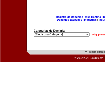
Registro de Dominios
|
Web Hosting
|
D
Dominios Expirados
|
Industrias
|
Indu
Categorías de Dominio:
[Pág. princi
** Precios expre
© 2002/2022 Solo10.com