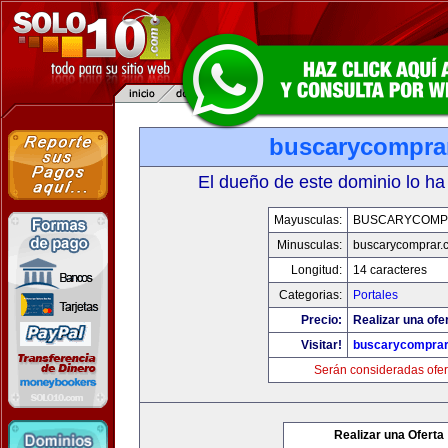
buscarycompra
El dueño de este dominio lo ha
Mayusculas:
BUSCARYCOMP
Minusculas:
buscarycomprar.
Longitud:
14 caracteres
Categorias:
Portales
Precio:
Realizar una ofer
Visitar!
buscarycompra
Serán consideradas ofer
Realizar una Oferta