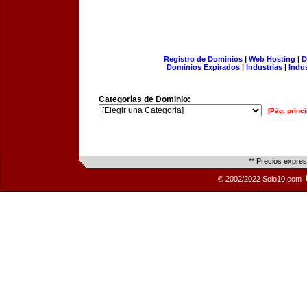
Registro de Dominios
|
Web Hosting
|
D
Dominios Expirados
|
Industrias
|
Indu
Categorías de Dominio:
[Pág. princi
** Precios expre
© 2002/2022 Solo10.com