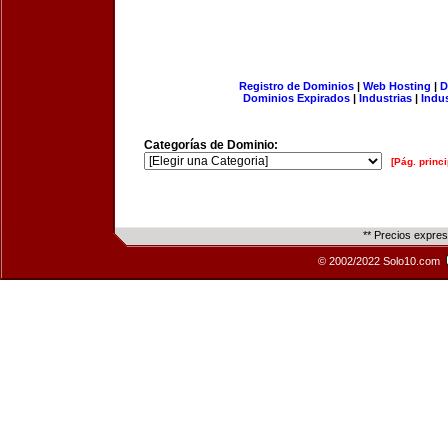
Registro de Dominios
|
Web Hosting
|
D
Dominios Expirados
|
Industrias
|
Indu
Categorías de Dominio:
[Pág. princi
** Precios expre
© 2002/2022 Solo10.com