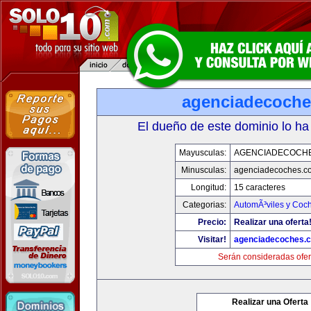
agenciadecoch
El dueño de este dominio lo ha
Mayusculas:
AGENCIADECOCH
Minusculas:
agenciadecoches.c
Longitud:
15 caracteres
Categorias:
AutomÃ³viles y Coc
Precio:
Realizar una oferta
Visitar!
agenciadecoches.
Serán consideradas ofer
Realizar una Oferta