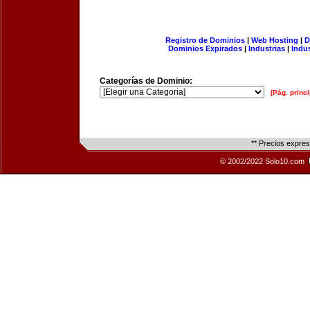
Registro de Dominios
|
Web Hosting
|
D
Dominios Expirados
|
Industrias
|
Indu
Categorías de Dominio:
[Pág. princi
** Precios expre
© 2002/2022 Solo10.com