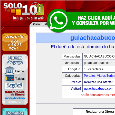
guiachacabuc
El dueño de este dominio lo ha
Mayusculas:
GUIACHACABUCO.
Minusculas:
guiachacabuco.com
Longitud:
13 caracteres
Categorias:
Portales
,
Viajes,Turi
Precio:
Realizar una oferta!
Visitar!
guiachacabuco.com
Serán consideradas ofer
Realizar una Oferta