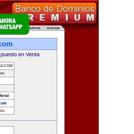
.com
 puesto en Venta
AS.COM
com
ferta!
.com
tas