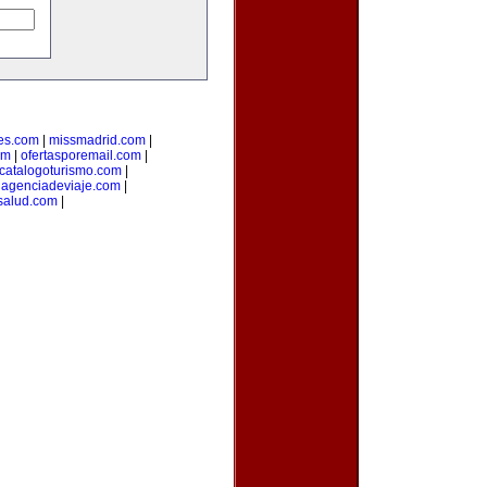
es.com
|
missmadrid.com
|
om
|
ofertasporemail.com
|
catalogoturismo.com
|
uagenciadeviaje.com
|
salud.com
|