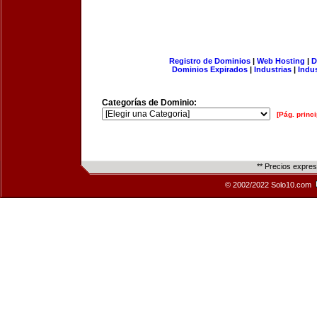
Registro de Dominios
|
Web Hosting
|
D
Dominios Expirados
|
Industrias
|
Indu
Categorías de Dominio:
[Pág. princi
** Precios expre
© 2002/2022 Solo10.com