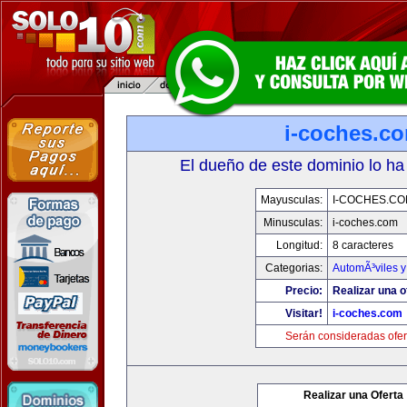
i-coches.c
El dueño de este dominio lo ha
Mayusculas:
I-COCHES.CO
Minusculas:
i-coches.com
Longitud:
8 caracteres
Categorias:
AutomÃ³viles 
Precio:
Realizar una o
Visitar!
i-coches.com
Serán consideradas ofer
Realizar una Oferta