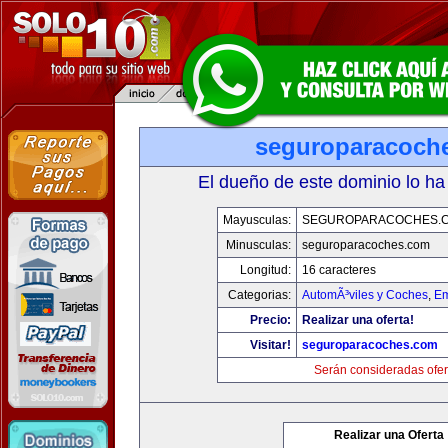
seguroparacoch
El dueño de este dominio lo ha
Mayusculas:
SEGUROPARACOCHES.
Minusculas:
seguroparacoches.com
Longitud:
16 caracteres
Categorias:
AutomÃ³viles y Coches
,
Em
Precio:
Realizar una oferta!
Visitar!
seguroparacoches.com
Serán consideradas ofer
Realizar una Oferta