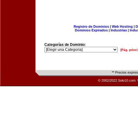
Registro de Dominios
|
Web Hosting
|
D
Dominios Expirados
|
Industrias
|
Indu
Categorías de Dominio:
[Pág. princi
** Precios expre
© 2002/2022 Solo10.com