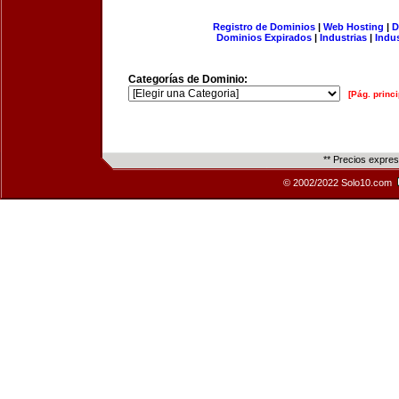
Registro de Dominios
|
Web Hosting
|
D
Dominios Expirados
|
Industrias
|
Indu
Categorías de Dominio:
[Pág. princi
** Precios expre
© 2002/2022 Solo10.com